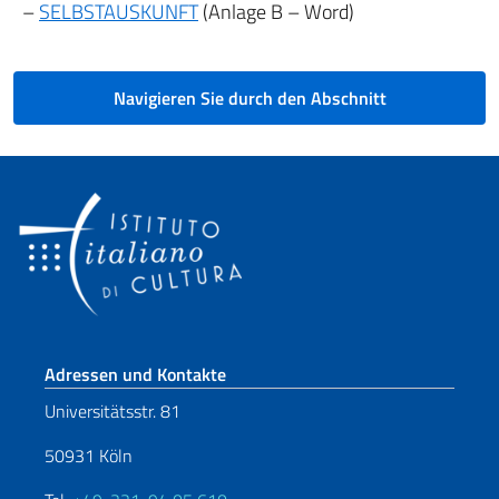
–
SELBSTAUSKUNFT
(Anlage B – Word)
Navigieren Sie durch den Abschnitt
Fußbereich
Adressen und Kontakte
Universitätsstr. 81
50931 Köln