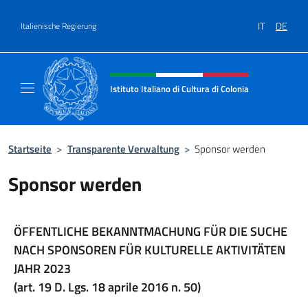
Zum Inhalt springen
IT
DE
Italienische Regierung
Header-Site, Social und Menü
Istituto Italiano di Cultura di Colonia
Il sito ufficiale dell'Istituto Italiano di Cultu
Startseite
>
Transparente Verwaltung
>
Sponsor werden
Sponsor werden
ÖFFENTLICHE BEKANNTMACHUNG FÜR DIE SUCHE
NACH SPONSOREN FÜR KULTURELLE AKTIVITÄTEN
JAHR 2023
(art. 19 D. Lgs. 18 aprile 2016 n. 50)