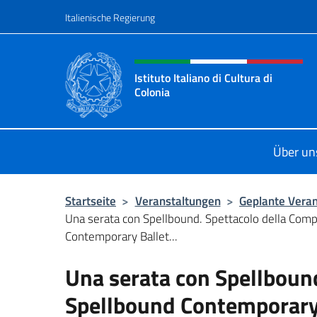
Zum Inhalt springen
Italienische Regierung
Header-Site, Social und 
Istituto Italiano di Cultura di
Colonia
Il sito ufficiale dell'Istituto Italiano
Über un
Startseite
>
Veranstaltungen
>
Geplante Vera
Una serata con Spellbound. Spettacolo della Com
Contemporary Ballet...
Una serata con Spellboun
Spellbound Contemporary B