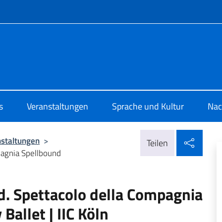
Menü
 di Cultura di Colonia
s
Veranstaltungen
Sprache und Kultur
Nac
In so
nstaltungen
>
Teilen
pagnia Spellbound
d. Spettacolo della Compagnia
allet | IIC Köln