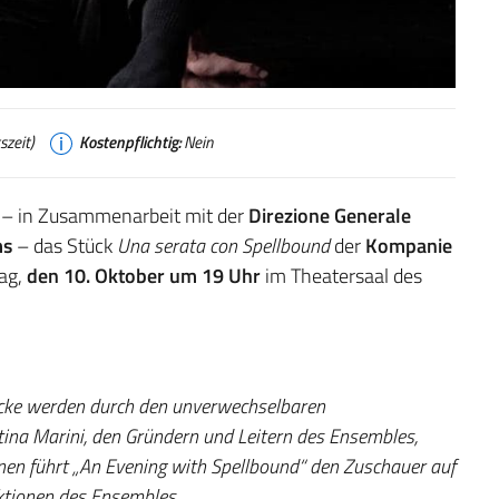
zeit)
Kostenpflichtig:
Nein
 – in Zusammenarbeit mit der
Direzione Generale
ms
– das Stück
Una serata con Spellbound
der
Kompanie
tag,
den 10. Oktober um 19 Uhr
im Theatersaal des
ücke werden durch den unverwechselbaren
tina Marini, den Gründern und Leitern des Ensembles,
en führt „An Evening with Spellbound“ den Zuschauer auf
uktionen des Ensembles.