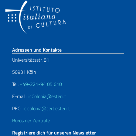
Fußbereich
Adressen und Kontakte
Universitätsstr. 81
50931 Köln
Tel:
+49-221-94 05 610
E-mail:
iicColonia@esteri.it
PEC:
iic.colonia@cert.esteri.it
Büros der Zentrale
Registriere dich für unseren Newsletter