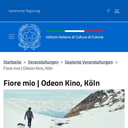
Zum Inhalt springen
IT
DE
Italienische Regierung
Header-Site, Social und Menü
Istituto Italiano di Cultura di Colonia
Il sito ufficiale dell'Istituto Italiano di Cultu
Startseite
>
Veranstaltungen
>
Geplante Veranstaltungen
>
Fiore mio | Odeon Kino, Köln
Fiore mio | Odeon Kino, Köln