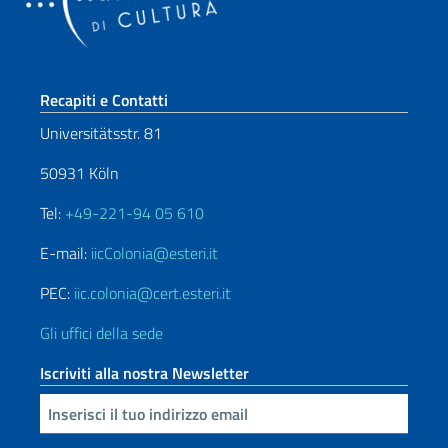
Sezione footer
Recapiti e Contatti
Universitätsstr. 81
50931 Köln
Tel:
+49-221-94 05 610
E-mail:
iicColonia@esteri.it
PEC:
iic.colonia@cert.esteri.it
Gli uffici della sede
Iscriviti alla nostra Newsletter
Inserisci la tua email