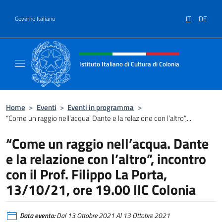
Salta al contenuto
IT
DE
Governo Italiano
Intestazione sito, social e menù
Istituto Italiano di Cultura di Colonia
Il sito ufficiale dell'Istituto Italiano di Cultu
Home
>
Eventi
>
Eventi in programma
>
“Come un raggio nell’acqua. Dante e la relazione con l’altro”,...
“Come un raggio nell’acqua. Dante
e la relazione con l’altro”, incontro
con il Prof. Filippo La Porta,
13/10/21, ore 19.00 IIC Colonia
Data evento:
Dal 13 Ottobre 2021 Al 13 Ottobre 2021