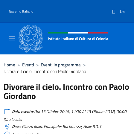
Salta al contenuto
IT
DE
Governo Italiano
Intestazione sito, social e menù
Istituto Italiano di Cultura di Colonia
Il sito ufficiale dell'Istituto Italiano di Cultu
Home
>
Eventi
>
Eventi in programma
>
Divorare il cielo. Incontro con Paolo Giordano
Divorare il cielo. Incontro con Paolo
Giordano
Data evento:
Dal 13 Ottobre 2018, 11:00 Al 13 Ottobre 2018, 00:00
(Ora locale)
Dove:
Piazza Italia, Frankfurter Buchmesse, Halle 5.0, C