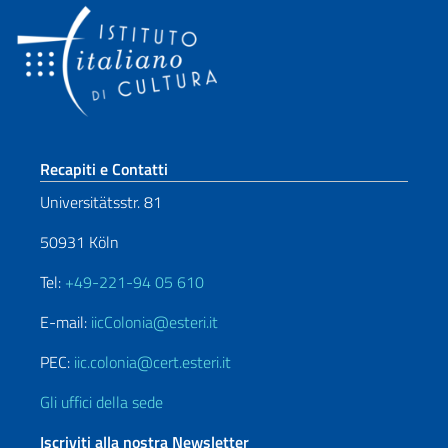
Sezione footer
Recapiti e Contatti
Universitätsstr. 81
50931 Köln
Tel:
+49-221-94 05 610
E-mail:
iicColonia@esteri.it
PEC:
iic.colonia@cert.esteri.it
Gli uffici della sede
Iscriviti alla nostra Newsletter