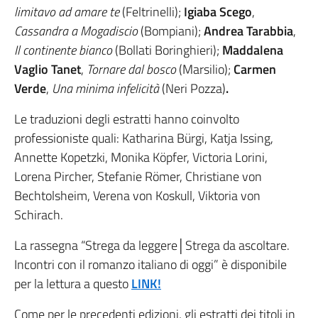
limitavo ad amare te
(Feltrinelli);
Igiaba Scego
,
Cassandra a Mogadiscio
(Bompiani);
Andrea Tarabbia
,
Il continente bianco
(Bollati Boringhieri);
Maddalena
Vaglio Tanet
,
Tornare dal bosco
(Marsilio);
Carmen
Verde
,
Una minima infelicità
(Neri Pozza)
.
Le traduzioni degli estratti hanno coinvolto
professioniste quali: Katharina Bürgi, Katja Issing,
Annette Kopetzki, Monika Köpfer, Victoria Lorini,
Lorena Pircher, Stefanie Römer, Christiane von
Bechtolsheim, Verena von Koskull, Viktoria von
Schirach.
La rassegna “Strega da leggere│Strega da ascoltare.
Incontri con il romanzo italiano di oggi” è disponibile
per la lettura a questo
LINK!
Come per le precedenti edizioni, gli estratti dei titoli in