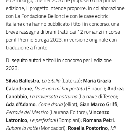
ed Amburgo, che nel 2020 ne proposero una prima
edizione, il progetto intende proporre, in collaborazione
con La Fondazione Bellonci e con le case editrici
italiane che hanno pubblicato i titoli in concorso, una
breve rassegna di brani tratti dai 12 romanzi in corsa
per il Premio Strega 2023, in versione originale con
traduzione a fronte.
Di seguito autori e titoli in concorso per l’edizione
2023:
Silvia Ballestra
,
La Sibilla
(Laterza);
Maria Grazia
Calandrone
,
Dove non mi hai portata
(Einaudi);
Andrea
Canobbio
,
La traversata notturna
(La nave di Teseo);
Ada d’Adamo
,
Come d’aria
(elliot);
Gian Marco Griffi
,
Ferrovie del Messico
(Laurana Editore);
Vincenzo
Latronico
,
Le perfezioni
(Bompiani);
Romana Petri
,
Rubare la notte
(Mondadori);
Rosella Postorino
,
Mi