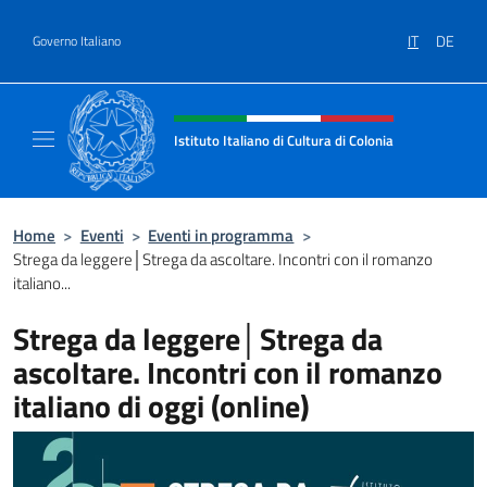
Salta al contenuto
IT
DE
Governo Italiano
Intestazione sito, social e menù
Istituto Italiano di Cultura di Colonia
Il sito ufficiale dell'Istituto Italiano di Cultu
Home
>
Eventi
>
Eventi in programma
>
Strega da leggere│Strega da ascoltare. Incontri con il romanzo
italiano...
Strega da leggere│Strega da
ascoltare. Incontri con il romanzo
italiano di oggi (online)