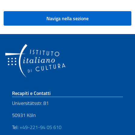
Naviga nella sezione
Sezione footer
Recapiti e Contatti
Universitätsstr. 81
50931 Köln
Tel:
+49-221-94 05 610