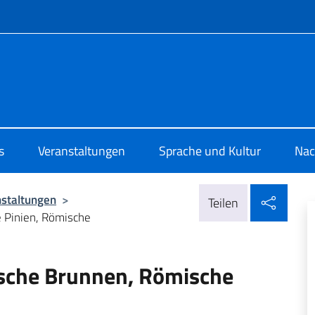
Menü
 di Cultura di Colonia
s
Veranstaltungen
Sprache und Kultur
Nac
In so
nstaltungen
>
Teilen
 Pinien, Römische
ische Brunnen, Römische