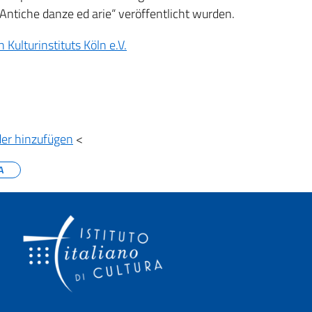
„Antiche danze ed arie“ veröffentlicht wurden.
 Kulturinstituts Köln e.V.
der hinzufügen
<
A