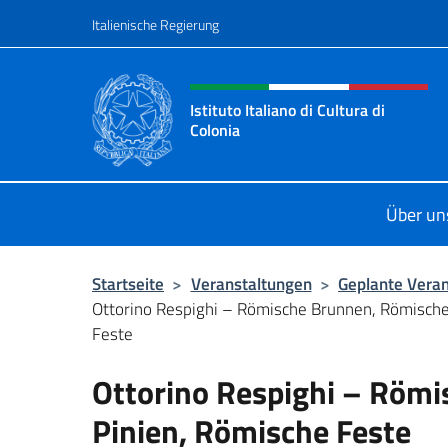
Zum Inhalt springen
Italienische Regierung
Header-Site, Social und 
Istituto Italiano di Cultura di
Colonia
Il sito ufficiale dell'Istituto Italiano
Über un
Startseite
>
Veranstaltungen
>
Geplante Vera
Ottorino Respighi – Römische Brunnen, Römische
Feste
Ottorino Respighi – Röm
Pinien, Römische Feste