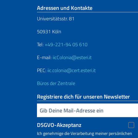
Fußbereich
Adressen und Kontakte
Universitätsstr. 81
50931 Köln
Tel:
+49-221-94 05 610
E-mail:
iicColonia@esteri.it
PEC:
iic.colonia@cert.esteri.it
Büros der Zentrale
Registriere dich für unseren Newsletter
Geben Sie Ihre E-Mail ein
DSGVO-Akzeptanz
Ich genehmige die Verarbeitung meiner persönlichen